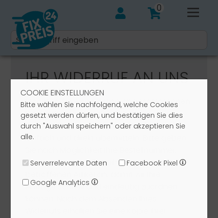
0
IHR WIDERRUF AN UNS
COOKIE EINSTELLUNGEN
Möchten Sie einen online abgeschlossenen
Bitte wählen Sie nachfolgend, welche Cookies
Kaufvertrag widerrufen? Über dieses
gesetzt werden dürfen, und bestätigen Sie dies
Formular können Sie uns Ihren Widerruf
durch "Auswahl speichern" oder akzeptieren Sie
alle.
einfach und direkt übermitteln. Bitte geben
Sie nach Möglichkeit Ihre Bestellnummer,
Ihren Namen, Ihre E-Mail-Adresse sowie die
Serverrelevante Daten
Facebook Pixel
betroffenen Artikel an, damit wir Ihre
Google Analytics
Anfrage schnell und eindeutig zuordnen
können. Nach dem Absenden Ihres
Widerrufs erhalten Sie eine Kopie Ihrer