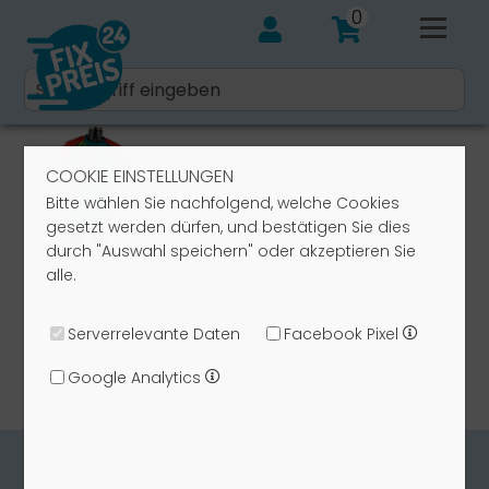
0
COOKIE EINSTELLUNGEN
Bitte wählen Sie nachfolgend, welche Cookies
gesetzt werden dürfen, und bestätigen Sie dies
durch "Auswahl speichern" oder akzeptieren Sie
Ziener
alle.
ZIENER
Damen
Biketrikot
Serverrelevante Daten
Facebook Pixel
VK01 888 rot
3,43
4,90 €
grün
€*
Google Analytics