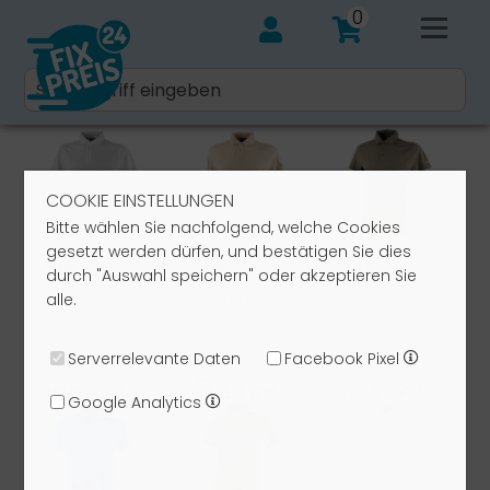
0
COOKIE EINSTELLUNGEN
Bitte wählen Sie nachfolgend, welche Cookies
gesetzt werden dürfen, und bestätigen Sie dies
CHERVO
CHERVO
CHERVO
durch "Auswahl speichern" oder akzeptieren Sie
Chervo
Chervo
Chervo
alle.
Herren Polo
Herren Polo
Herren Polo
Allas DRY
Allas DRY
Allas DRY
MATIC weiß
MATIC
MATIC
Serverrelevante Daten
Facebook Pixel
UVP: 89,90 €
UVP: 99,95 €
UVP: 99,95 €
100
beige 419
hellbraun ...
29,90 €
34,90 €
34,90 €
20,93 €*
24,43 €*
24,43 €*
Google Analytics