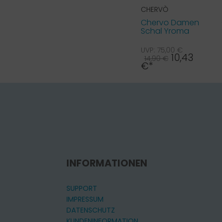
CHERVÒ
Chervo Damen
Schal Yroma
blau grün 19G
UVP: 75,00 €
10,43
14,90 €
€*
INFORMATIONEN
SUPPORT
IMPRESSUM
DATENSCHUTZ
KUNDENINFORMATION