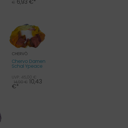
6,93 €*
€
CHERVÒ
Chervo Damen
Schal Ypeace
MODAL orange
15C
UVP: 45,00 €
10,43
14,90 €
€*