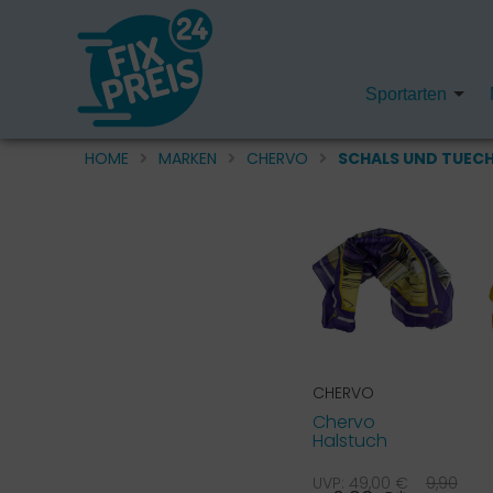
Sportarten
HOME
MARKEN
CHERVO
SCHALS UND TUEC
CHERVO
Chervo
Halstuch
Yabber lila 82G
UVP: 49,00 €
9,90