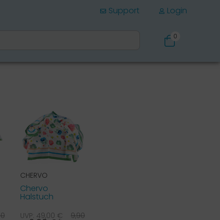
Support
Login
0
Schuhe
CHERVO
Chervo
Halstuch
Yflowers blau
22A
90
UVP: 49,00 €
9,90