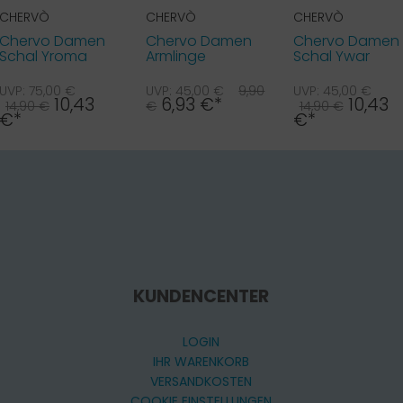
CHERVÒ
CHERVÒ
CHERVÒ
Chervo Damen
Chervo Damen
Chervo Damen
Schal Yroma
Armlinge
Schal Ywar
rosa flieder 66F
Yudespois SUN
MODAL Flieder
BLOCK nav...
85G
UVP: 75,00 €
UVP: 45,00 €
9,90
UVP: 45,00 €
10,43
6,93 €*
10,43
14,90 €
€
14,90 €
€*
€*
KUNDENCENTER
LOGIN
IHR WARENKORB
VERSANDKOSTEN
COOKIE EINSTELLUNGEN