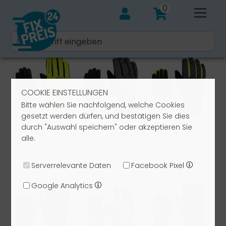
0
COOKIE EINSTELLUNGEN
Bitte wählen Sie nachfolgend, welche Cookies
gesetzt werden dürfen, und bestätigen Sie dies
Ziener
Ziener
Ziener
durch "Auswahl speichern" oder akzeptieren Sie
Fahrradhandschuhe
Fahrradhandschuhe
Fahrradhandsch
alle.
Daqua gelb
Daly
Daly
schwarz
schwarz
schwarz
737
grau 12
737
Serverrelevante Daten
Facebook Pixel
UVP: 49,99 €
UVP: 69,99 €
UVP: 69,99 €
24,90 €
39,90 €
39,90 €
17,43 €*
27,93 €*
27,93 €*
Google Analytics