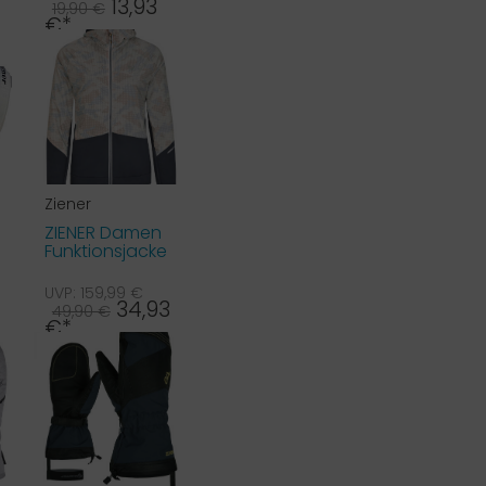
Ili...
13,93
19,90 €
€*
Ziener
ZIENER Damen
Funktionsjacke
Nakima
WINDSHIELD...
UVP: 159,99 €
34,93
49,90 €
€*