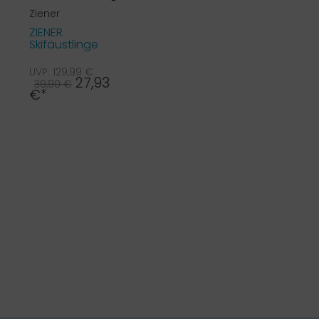
Ziener
ZIENER
e
Skifäustlinge
ex4 Germani
extra warm ...
UVP: 129,99 €
27,93
39,90 €
€*