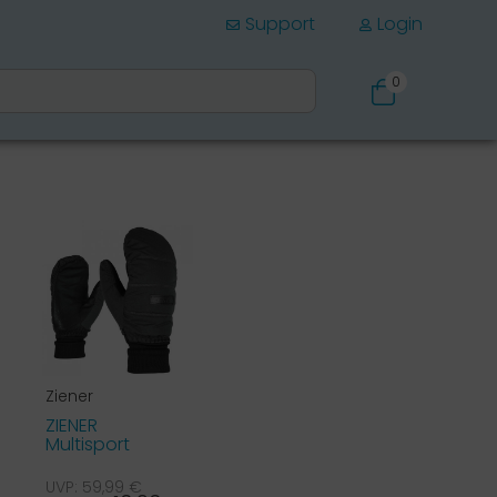
Support
Login
0
Schuhe
Ziener
ZIENER
Multisport
Handschuhe
THERMOSHIELD
UVP: 59,99 €