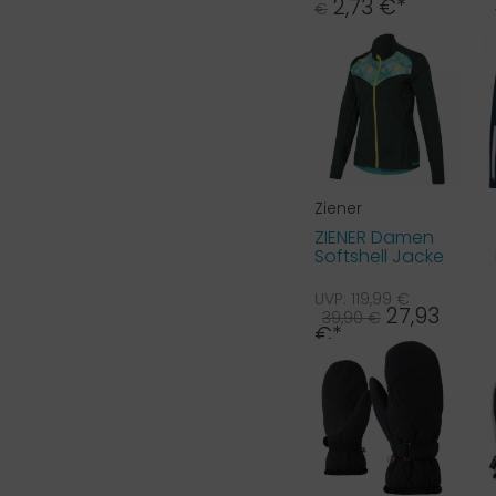
2,73 €*
€
Ziener
ZIENER Damen
Softshell Jacke
Narit grün 201
UVP: 119,99 €
27,93
39,90 €
€*