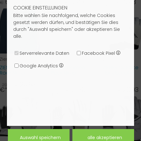
6,93 €*
10,43
10,43
€
14,90 €
14,90 €
€*
€*
COOKIE EINSTELLUNGEN
Bitte wählen Sie nachfolgend, welche Cookies
gesetzt werden dürfen, und bestätigen Sie dies
durch "Auswahl speichern" oder akzeptieren Sie
alle.
Serverrelevante Daten
Facebook Pixel
Ziener
Ziener
Ziener
Google Analytics
ZIENER Damen
ZIENER Damen
ZIENER Ski Race
Rock Nima
Rock Nima
Handschuhe
WINDSHIELD
WINDSHIELD
SPEED Plain
navy 108
weiß leo 1...
weiß ...
20,93
29,90 €
UVP: 79,99 €
UVP: 149,99 €
€*
20,93
20,93
29,90 €
29,90 €
€*
€*