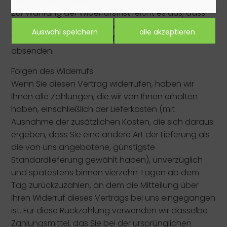
nicht vorgeschrieben ist.
Zur Wahrung der Widerrufsfrist reicht es aus, dass
Sie die Mitteilung über die Ausübung des
Widerrufsrechts vor Ablauf der Widerrufsfrist
absenden.
Folgen des Widerrufs
Wenn Sie diesen Vertrag widerrufen, haben wir
Ihnen alle Zahlungen, die wir von Ihnen erhalten
haben, einschließlich der Lieferkosten (mit
Ausnahme der zusätzlichen Kosten, die sich daraus
ergeben, dass Sie eine andere Art der Lieferung als
die von uns angebotene, günstigste
Standardlieferung gewählt haben), unverzüglich
und spätestens binnen vierzehn Tagen ab dem
Tag zurückzuzahlen, an dem die Mitteilung über
Ihren Widerruf dieses Vertrags bei uns eingegangen
ist. Für diese Rückzahlung verwenden wir dasselbe
Zahlungsmittel, das Sie bei der ursprünglichen