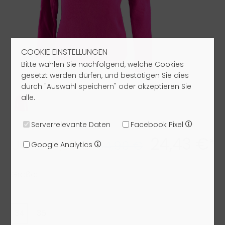
COOKIE EINSTELLUNGEN
Bitte wählen Sie nachfolgend, welche Cookies
gesetzt werden dürfen, und bestätigen Sie dies
durch "Auswahl speichern" oder akzeptieren Sie
alle.
Serverrelevante Daten
Facebook Pixel
24,43 €*
UVP: 109,00 €
34,90 €
Google Analytics
Größe:
34
36
38