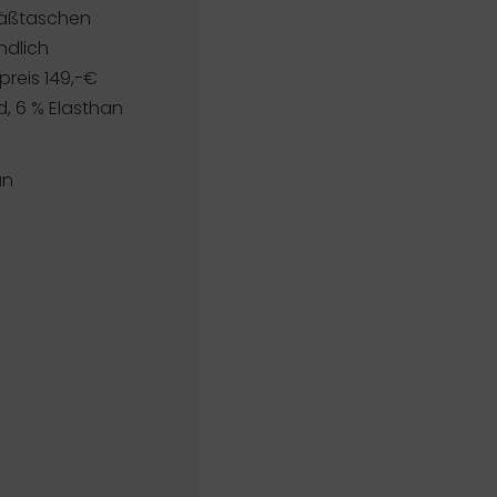
säßtaschen
ndlich
reis 149,-€
d, 6 % Elasthan
an