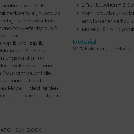
2 Fronttaschen + 2 G
Damenhose aus Mid-
vom Hersteller unverbi
t zeitlosem Stil, Ausdruck
Gleichgewichts zwischen
empfohlener Verkaufsp
onalität. Gefertigt aus 2-
Material: 94 % Polyami
rial mit
Material
 Optik und Haptik,
94 % Polyamid, 6 % Elasth
y-Matic und Sun-Block
tmungsaktivität, UV-
lles Trocknen während
im-Passform betont die
isch und definiert ein
ives Modell – ideal für den
nso leicht kombinierbar in
ATIC - SUN-BLOCK -