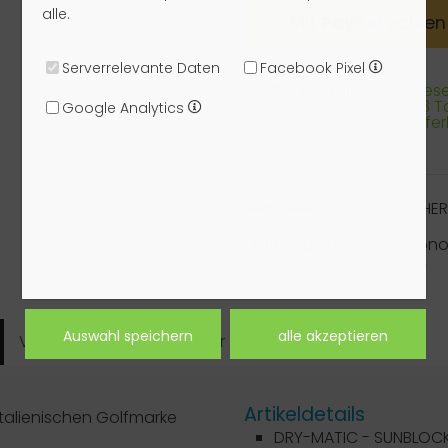
alle.
Mit
Pay
Pal
zahlen
Serverrelevante Daten
Facebook Pixel
Verfügbarkeit:
Dieser
1-3 
Google Analytics
liefe
Hersteller:
CHE
Artikelnummer:
sono
32
Verfügbarkeit
Hersteller
Artikeldetails
talienischen Golfmarke
DRY-MATIC - SUNBLO