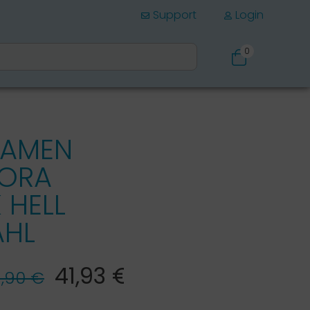
Support
Login
0
Schuhe
DAMEN
NORA
 HELL
AHL
41,93 €*
,90 €