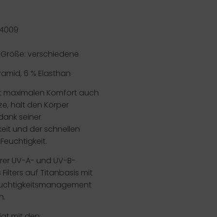
 4009
Größe: verschiedene
yamid, 6 % Elasthan
t maximalen Komfort auch
ze, hält den Körper
dank seiner
eit und der schnellen
euchtigkeit.
rer UV-A- und UV-B-
Filters auf Titanbasis mit
 Feuchtigkeitsmanagement
n.
igt mit den