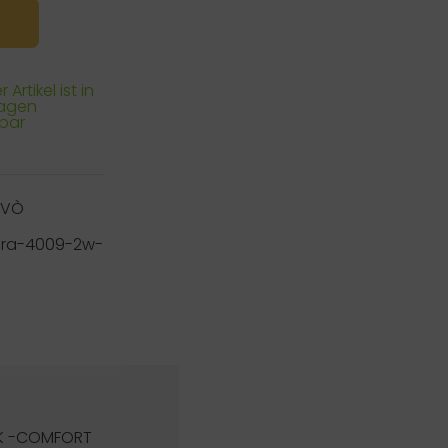
 Artikel ist in
Tagen
rbar
RVÒ
ra-4009-2w-
CK -COMFORT