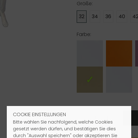
Größe:
32
34
36
40
4
Farbe:
COOKIE EINSTELLUNGEN
-
+
Bitte wählen Sie nachfolgend, welche Cookies
gesetzt werden dürfen, und bestätigen Sie dies
durch "Auswahl speichern" oder akzeptieren Sie