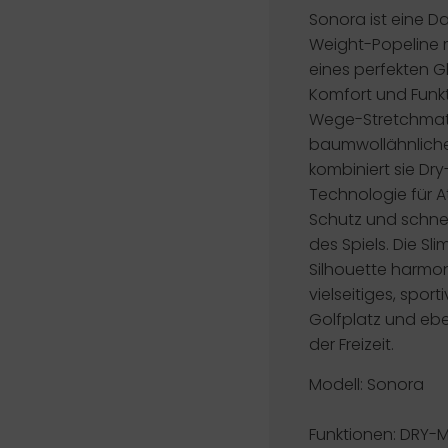
Sonora ist eine 
Weight-Popeline mi
eines perfekten 
Komfort und Funkti
Wege-Stretchmate
baumwollähnlicher
kombiniert sie Dr
Technologie für A
Schutz und schne
des Spiels. Die Sl
Silhouette harmon
vielseitiges, sport
Golfplatz und ebe
der Freizeit.
Modell: Sonora
Funktionen:
DRY-M