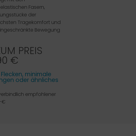
n elastischen Fasern,
dungsstücke der
öchsten Tragekomfort und
 uneingeschränkte Bewegung
ZUM PREIS
90 €
e Flecken, minimale
gen oder ähnliches
verbindlich empfohlener
,-€