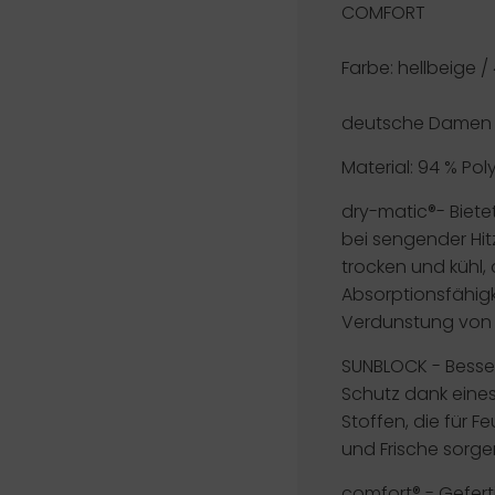
COMFORT
Farbe: hellbeige /
deutsche Damen 
Material: 94 % Pol
dry-matic®-
Biete
bei sengender Hit
trocken und kühl, 
Absorptionsfähigk
Verdunstung von F
SUNBLOCK -
Besse
Schutz dank eines 
Stoffen, die für
und Frische sorge
comfort®
- Gefert