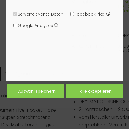
Verfügbarkeit:
Dieser
1-3 
liefe
Serverrelevante Daten
Facebook Pixel
Google Analytics
Hersteller:
CHE
Artikelnummer:
stra
2w-
Verfügbarkeit
Hersteller
Artikeldetails
talienischen Golfmarke
DRY-MATIC - SUNBLO
2 Fronttaschen + 2 G
e Damen-Five-Pocket-Hose
vom Hersteller unverbi
 Super-Stretchmaterial
 Dry-Matic Technologie,
empfohlener Verkaufsp