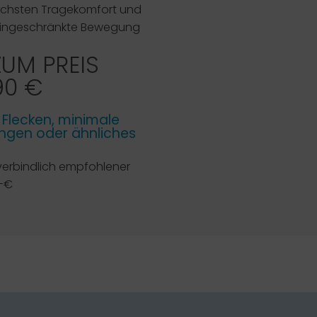
öchsten Tragekomfort und
 uneingeschränkte Bewegung
ZUM PREIS
90 €
e Flecken, minimale
gen oder ähnliches
verbindlich empfohlener
,-€