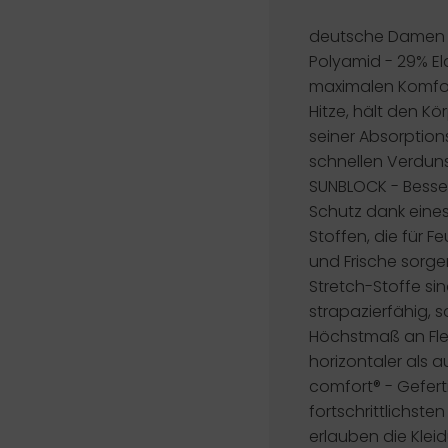
deutsche Damen Gr
Polyamid - 29% E
maximalen Komfo
Hitze, hält den Kö
seiner Absorption
schnellen Verduns
SUNBLOCK -
Besse
Schutz dank eines 
Stoffen, die für
und Frische sorge
Stretch-Stoffe sin
strapazierfähig, 
Höchstmaß an Flexi
horizontaler als a
comfort®
- Gefert
fortschrittlichste
erlauben die Klei