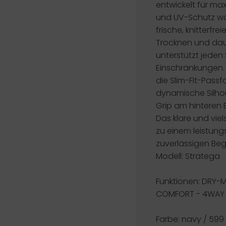
entwickelt für ma
und UV-Schutz wä
frische, knitterfre
Trocknen und dau
unterstützt jede
Einschränkungen. 
die Slim-Fit-Pass
dynamische Silho
Grip am hinteren B
Das klare und viel
zu einem leistung
zuverlässigen Beg
Modell: Stratega
Funktionen:
DRY-M
COMFORT - 4WAY
Farbe: navy / 599