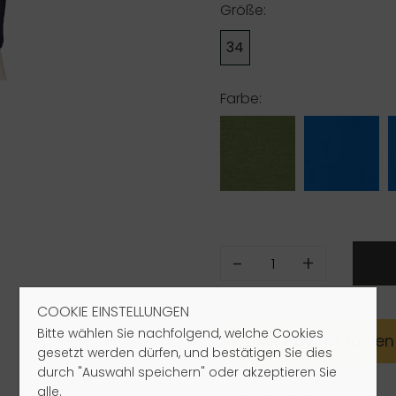
Größe:
34
Farbe:
-
+
COOKIE EINSTELLUNGEN
Bitte wählen Sie nachfolgend, welche Cookies
Mit
Pay
Pal
zahlen
gesetzt werden dürfen, und bestätigen Sie dies
durch "Auswahl speichern" oder akzeptieren Sie
alle.