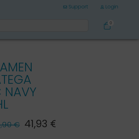
Support
Login
0
Schuhe
DAMEN
ATEGA
C NAVY
HL
41,93 €*
,90 €