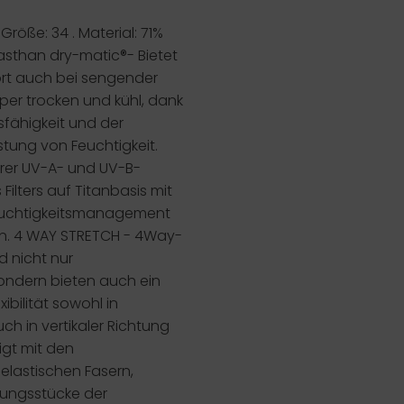
öße: 34 . Material: 71%
lasthan
dry-matic®-
Bietet
rt auch bei sengender
rper trocken und kühl, dank
sfähigkeit und der
tung von Feuchtigkeit.
rer UV-A- und UV-B-
Filters auf Titanbasis mit
 Feuchtigkeitsmanagement
n.
4 WAY STRETCH
- 4Way-
d nicht nur
sondern bieten auch ein
bilität sowohl in
uch in vertikaler Richtung
igt mit den
n elastischen Fasern,
dungsstücke der