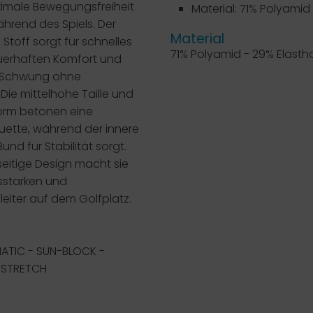
ximale Bewegungsfreiheit
Material: 71% Polyamid
hrend des Spiels. Der
Material
ie Stoff sorgt für schnelles
71% Polyamid - 29% Elasth
erhaften Komfort und
n Schwung ohne
Die mittelhohe Taille und
form betonen eine
uette, während der innere
und für Stabilität sorgt.
seitige Design macht sie
sstarken und
leiter auf dem Golfplatz.
ATIC - SUN-BLOCK -
 STRETCH