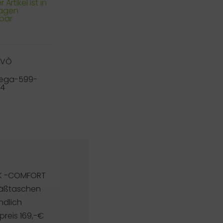
 Artikel ist in
Tagen
rbar
RVÒ
tega-599-
34
CK -COMFORT
säßtaschen
ndlich
reis 169,-€