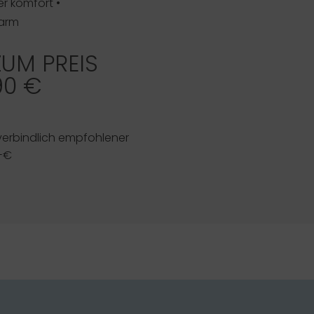
r komfort •
arm
ZUM PREIS
90 €
verbindlich empfohlener
,-€