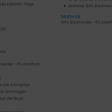
 die kälteren Tage
Material: 94% Baumwol
Material
94% Baumwolle - 6% Elas
ORT
ene
mwolle - 6% Elasthan
m
te mit 4 Knöpfen
ine am Kragen
uf der Brust