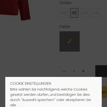
Größe:
40
42
44
46
Farbe:
-
+
COOKIE EINSTELLUNGEN
Bitte wählen Sie nachfolgend, welche Cookies
Mit
Pay
Pal
zahlen
gesetzt werden dürfen, und bestätigen Sie dies
durch "Auswahl speichern" oder akzeptieren Sie
alle.