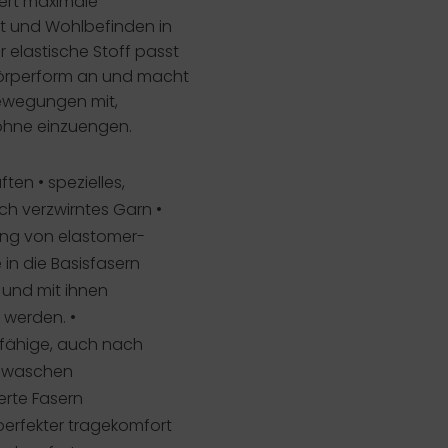
ert maximale
t und Wohlbefinden in
er elastische Stoff passt
 Körperform an und macht
Bewegungen mit,
ohne einzuengen.
ften
• spezielles,
h verzwirntes Garn •
ng von elastomer-
e in die Basisfasern
 und mit ihnen
werden. •
rfähige, auch nach
 waschen
rte Fasern
perfekter tragekomfort