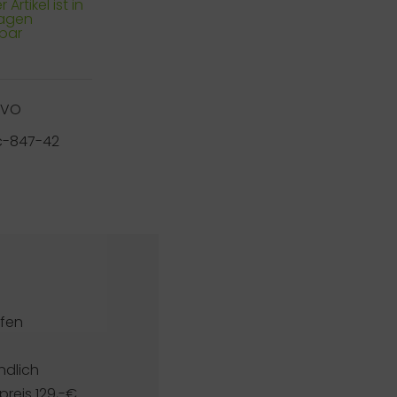
 Artikel ist in
Tagen
rbar
RVO
-847-42
pfen
ndlich
reis 129,-€