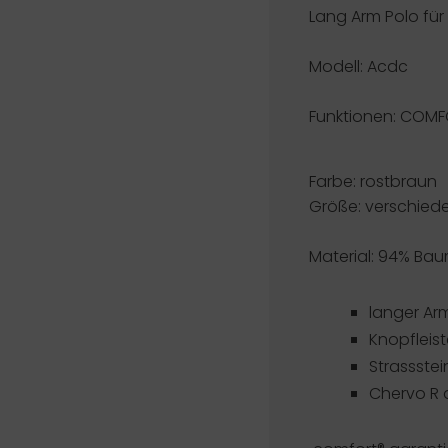
Lang Arm Polo für
Modell: Acdc
Funktionen:
COMF
Farbe: rostbraun
Größe: verschied
Material: 94% Bau
langer Ar
Knopfleis
Strassste
Chervo R a