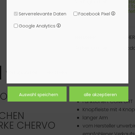
Verfügbarkeit:
Dieser
1-3 
liefe
Serverrelevante Daten
Facebook Pixel
Google Analytics
Hersteller:
CHE
Artikelnummer:
acdc
Verfügbarkeit
Hersteller
OLO LANG
Artikeldetails
Funktionen: COMFORT
Knopfleiste mit 4 Knö
SCHEN
langer Arm
RKE
CHERVO
vom Hersteller unverbi
empfohlener Verkaufsp