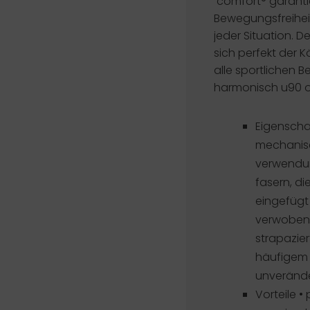
comfort® garanti
Bewegungsfreihei
jeder Situation. D
sich perfekt der
alle sportlichen 
harmonisch u90 
Eigenscha
mechanisc
verwendu
fasern, di
eingefügt
verwoben 
strapazie
häufigem
unverände
Vorteile
• 