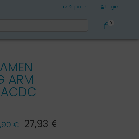
Support
Login
0
Schuhe
DAMEN
G ARM
 ACDC
27,93 €*
,90 €