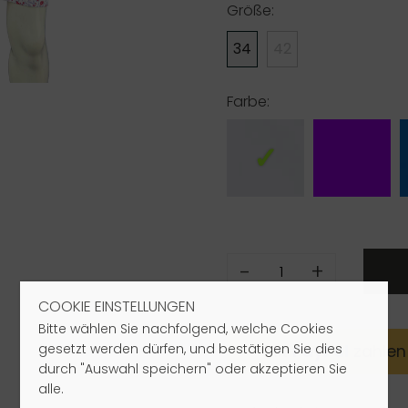
Größe:
34
42
Farbe:
-
+
COOKIE EINSTELLUNGEN
Bitte wählen Sie nachfolgend, welche Cookies
gesetzt werden dürfen, und bestätigen Sie dies
Mit
Pay
Pal
zahlen
durch "Auswahl speichern" oder akzeptieren Sie
alle.