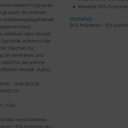
sche Material folgt jeder
Material: 90% Polyamid
rgt auch an warmen
Material
t und Bewegungsfreiheit.
90% Polyamid - 10% Elast
m eigenen Haus
s verleihen dem Modell
d Dynamik, während die
 mit Taschen für
gt. Ein feminines und
l, ideal für die warme
olfplatz.
Modell: Jiujitsu
ATIC - SUN-BLOCK -
 STRETCH
n / 04A
röße: verschiedene .
yamid - 10% Elasthan
dry-