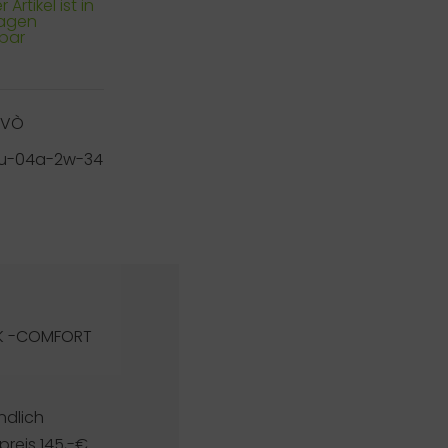
 Artikel ist in
Tagen
rbar
RVÒ
itsu-04a-2w-34
CK -COMFORT
ndlich
reis 145,-€