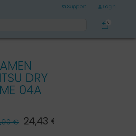
Support
Login
0
Schuhe
DAMEN
ITSU DRY
UME 04A
24,43 €*
,90 €