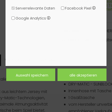
Verfügbarkeit:
Dieser
1-3 
Serverrelevante Daten
Facebook Pixel
liefe
Google Analytics
Hersteller:
CHE
Artikelnummer:
jiuj
Verfügbarkeit
Hersteller
Artikeldetails
talienischen Golfmarke
DRY-MATIC - SUNBLO
Innenhose mit Tasche
ck aus leichtem Jersey mit
1 Gsäßtasche
ry-Matic-Technologien,
aximale Atmungsaktivität
vom Hersteller unverbi
ische beim Spiel bietet.
empfohlener Verkaufsp