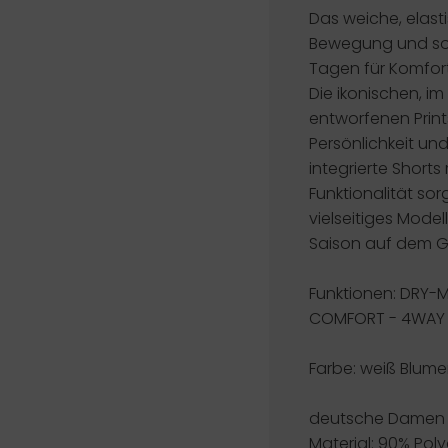
Das weiche, elasti
Bewegung und so
Tagen für Komfor
Die ikonischen, i
entworfenen Print
Persönlichkeit un
integrierte Shorts
Funktionalität sor
vielseitiges Model
Saison auf dem G
Funktionen:
DRY-M
COMFORT - 4WAY
Farbe: weiß Blume
deutsche Damen G
Material: 90% Pol