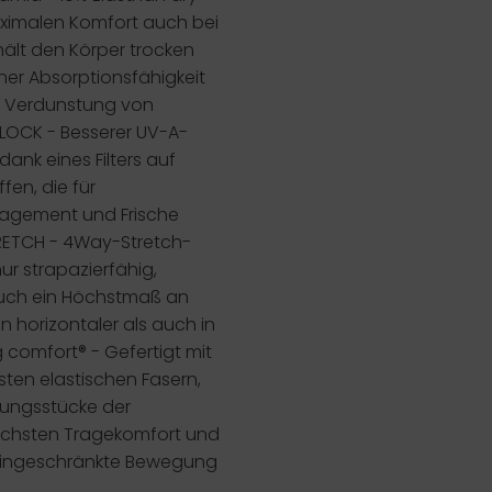
ximalen Komfort auch bei
hält den Körper trocken
iner Absorptionsfähigkeit
n Verdunstung von
LOCK -
Besserer UV-A-
ank eines Filters auf
fen, die für
agement und Frische
RETCH
- 4Way-Stretch-
nur strapazierfähig,
uch ein Höchstmaß an
 in horizontaler als auch in
g
comfort®
- Gefertigt mit
hsten elastischen Fasern,
dungsstücke der
öchsten Tragekomfort und
 uneingeschränkte Bewegung