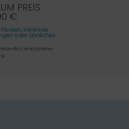
ZUM PREIS
90 €
e Flecken, minimale
gen oder ähnliches
verbindlich empfohlener
,-€