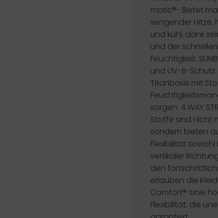
matic®-
Bietet ma
sengender Hitze, 
und kühl, dank se
und der schnelle
Feuchtigkeit.
SUNB
und UV-B-Schutz d
Titanbasis mit Stof
Feuchtigkeitsman
sorgen.
4 WAY ST
Stoffe sind nicht 
sondern bieten a
Flexibilität sowohl
vertikaler Richtun
den fortschrittlic
erlauben die Klei
Comfort®-Linie h
Flexibilität, die
garantiert.