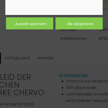
Verfügbarkeit:
Dieser
1-3 
liefe
Hersteller:
CHE
Artikelnummer:
1878
Verfügbarkeit
Hersteller
LEID DER
Artikeldetails
Chervo R auf der Brust
SCHEN
100% Baumwolle
RKE
CHERVO
vom Hersteller unverbi
empfohlener Verkaufsp
id Modell: 18782013