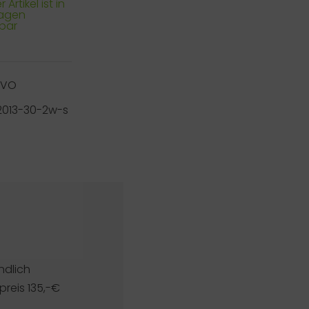
 Artikel ist in
Tagen
rbar
RVO
2013-30-2w-s
ndlich
reis 135,-€