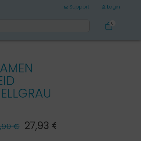
Support
Login
0
Schuhe
DAMEN
EID
HELLGRAU
27,93 €*
,90 €