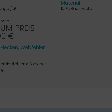
Material
range / 30
100% Baumwolle
 75cm
ZUM PREIS
90 €
e Flecken, Webfehler
s
verbindlich empfohlener
,-€