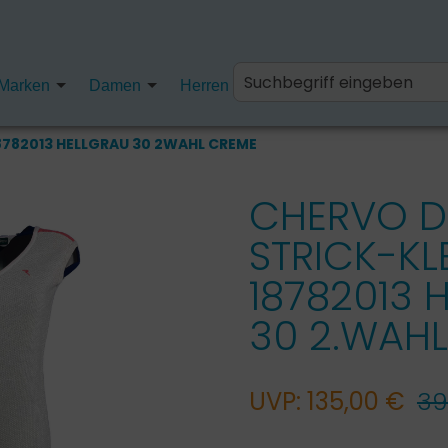
Marken
Damen
Herren
Kinder
Fanartikel
8782013 HELLGRAU 30 2WAHL CREME
CHERVO 
STRICK-KL
18782013 
30 2.WAHL
UVP: 135,00 €
39