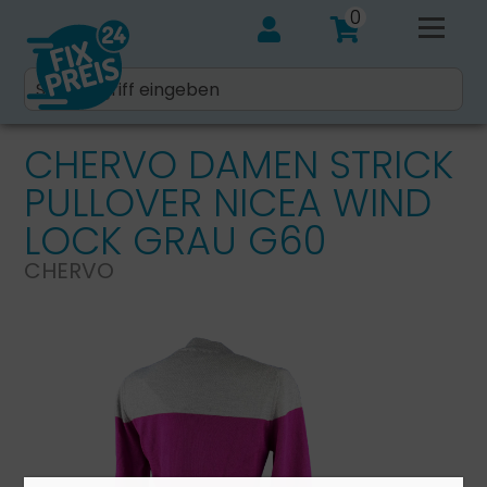
0
CHERVO DAMEN STRICK
PULLOVER NICEA WIND
LOCK GRAU G60
CHERVO