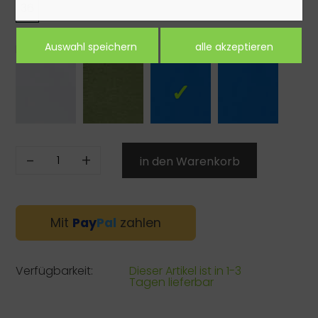
36
Farbe:
-
+
Mit
Pay
Pal
zahlen
Verfügbarkeit:
Dieser Artikel ist in 1-3
Tagen lieferbar