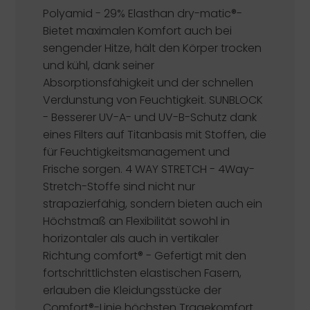
Polyamid - 29% Elasthan
dry-matic®-
Bietet maximalen Komfort auch bei
sengender Hitze, hält den Körper trocken
und kühl, dank seiner
Absorptionsfähigkeit und der schnellen
Verdunstung von Feuchtigkeit.
SUNBLOCK
-
Besserer UV-A- und UV-B-Schutz dank
eines Filters auf Titanbasis mit Stoffen, die
für Feuchtigkeitsmanagement und
Frische sorgen.
4 WAY STRETCH
- 4Way-
Stretch-Stoffe sind nicht nur
strapazierfähig, sondern bieten auch ein
Höchstmaß an Flexibilität sowohl in
horizontaler als auch in vertikaler
Richtung
comfort®
- Gefertigt mit den
fortschrittlichsten elastischen Fasern,
erlauben die Kleidungsstücke der
Comfort®-Linie höchsten Tragekomfort