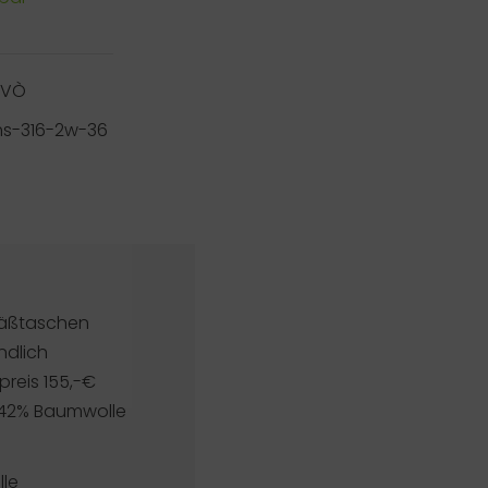
RVÒ
hs-316-2w-36
säßtaschen
ndlich
reis 155,-€
- 42% Baumwolle
le