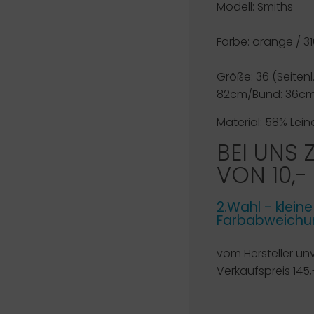
Modell: Smiths
Farbe: orange / 3
Größe: 36 (Seitenl.
82cm/Bund: 36cm
Material: 58% Lei
BEI UNS 
VON 10,-
2.Wahl - klein
Farbabweichun
vom Hersteller un
Verkaufspreis 145