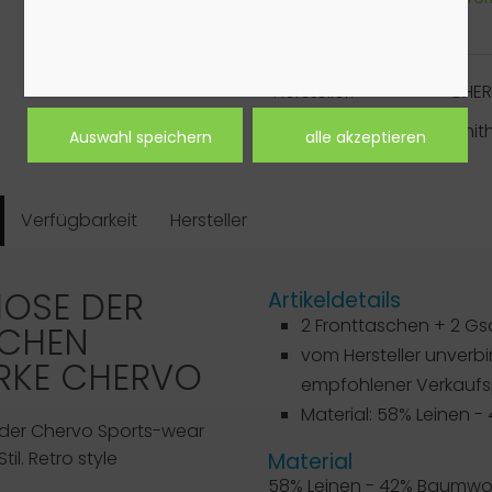
Hersteller:
CHE
Artikelnummer:
smit
Verfügbarkeit
Hersteller
OSE DER
Artikeldetails
2 Fronttaschen + 2 G
SCHEN
vom Hersteller unverbi
RKE
CHERVO
empfohlener Verkaufsp
Material: 58% Leinen 
der Chervo Sports-wear
til. Retro style
Material
58% Leinen - 42% Baumwol