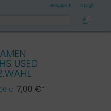
Support
Login
0
Schuhe
DAMEN
HS USED
2.WAHL
7,00 €*
,00 €