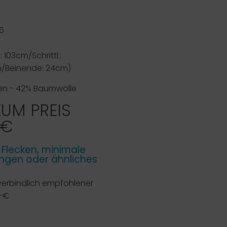
16
: 103cm/Schrittl.:
/Beinende: 24cm)
nen - 42% Baumwolle
ZUM PREIS
 €
e Flecken, minimale
gen oder ähnliches
verbindlich empfohlener
,-€