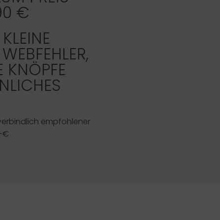
90 €
 KLEINE
 WEBFEHLER,
E KNÖPFE
NLICHES
verbindlich empfohlener
,-€