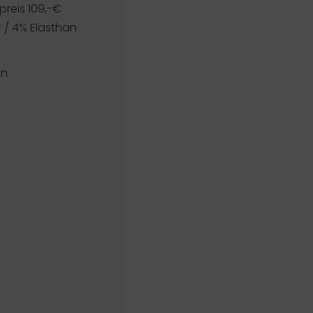
reis 109,-€
r / 4% Elasthan
an