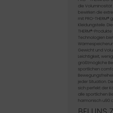
die Voluminosität
bewirken die extre
mit PRO-THERM® 
Kleidungsteile. Di
THERM®-Produkte
Technologien biet
Wärmespeicherun
Gewicht und Volu
Leichtigkeit, wen
größtmögliche Be
sportlichen
comfo
Bewegungsfreihei
jeder Situation. D
sich perfekt der
alle sportlichen 
harmonisch u90 
BEI UNS 