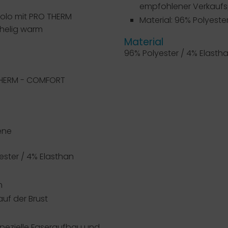
empfohlener Verkaufsp
Polo mit PRO THERM
Material: 96% Polyeste
chelig warm
Material
96% Polyester / 4% Elasth
HERM - COMFORT
ene
ester / 4% Elasthan
m
uf der Brust
pezielle Faseraufbau und