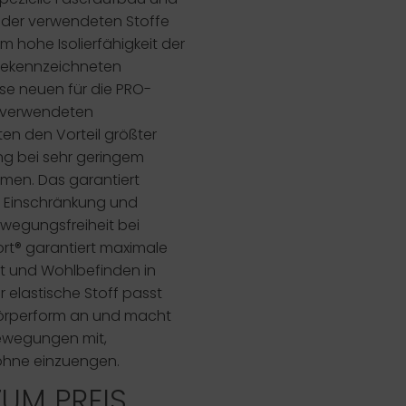
 der verwendeten Stoffe
m hohe Isolierfähigkeit der
gekennzeichneten
ese neuen für die PRO-
 verwendeten
en den Vorteil größter
g bei sehr geringem
men. Das garantiert
ig Einschränkung und
wegungsfreiheit bei
rt®
garantiert maximale
t und Wohlbefinden in
er elastische Stoff passt
 Körperform an und macht
Bewegungen mit,
ohne einzuengen.
ZUM PREIS