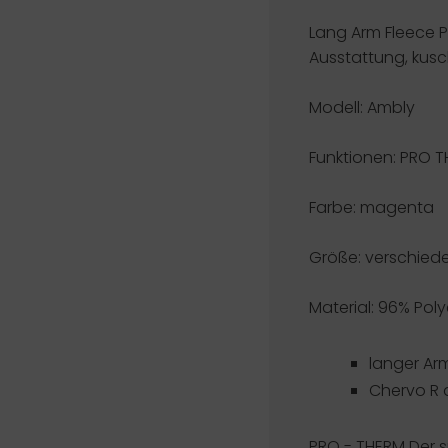
Lang Arm Fleece 
Ausstattung, kus
Modell: Ambly
Funktionen:
PRO T
Farbe: magenta
Größe: verschied
Material: 96% Poly
langer Ar
Chervo R a
PRO - THERM
Der s