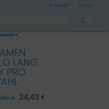
Support
Login
0
Schuhe
L MAGENTA
DAMEN
LO LANG
Y PRO
WAHL
24,43 €*
,90 €