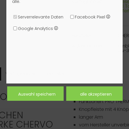
Verfügbarkeit:
Dieser
alle.
1-3 
liefe
Serverrelevante Daten
Facebook Pixel
Google Analytics
Hersteller:
CHE
Artikelnummer:
amb
2w-
Verfügbarkeit
Hersteller
OLO LANG
Artikeldetails
Funktionen: PRO THER
Knopfleiste mit 4 Knö
SCHEN
langer Arm
RKE
CHERVO
vom Hersteller unverbi