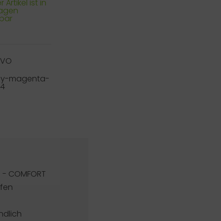
 Artikel ist in
Tagen
rbar
RVO
ly-magenta-
34
M - COMFORT
pfen
ndlich