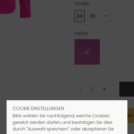
Größe:
34
36
38
Farbe:
-
+
COOKIE EINSTELLUNGEN
Mit
Pay
Pal
zahlen
Bitte wählen Sie nachfolgend, welche Cookies
gesetzt werden dürfen, und bestätigen Sie dies
durch "Auswahl speichern" oder akzeptieren Sie