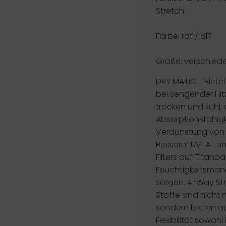
Stretch
Farbe: rot / 817
Größe: verschied
DRY MATIC
- Biete
bei sengender Hit
trocken und kühl, 
Absorptionsfähigk
Verdunstung von 
Besserer UV-A- u
Filters auf Titanba
Feuchtigkeitsman
sorgen.
4-Way St
Stoffe sind nicht 
sondern bieten a
Flexibilität sowohl