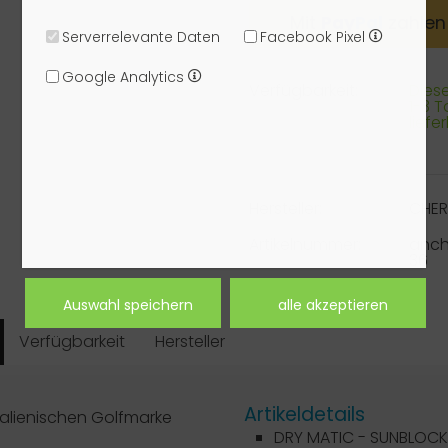
Mit
Pay
Pal
zahlen
Serverrelevante Daten
Facebook Pixel
Google Analytics
Verfügbarkeit:
Dieser
1-3 
liefe
Hersteller:
CHE
Artikelnummer:
anch
36
Verfügbarkeit
Hersteller
Artikeldetails
alienischen Golfmarke
DRY MATIC - SUNBLOCK