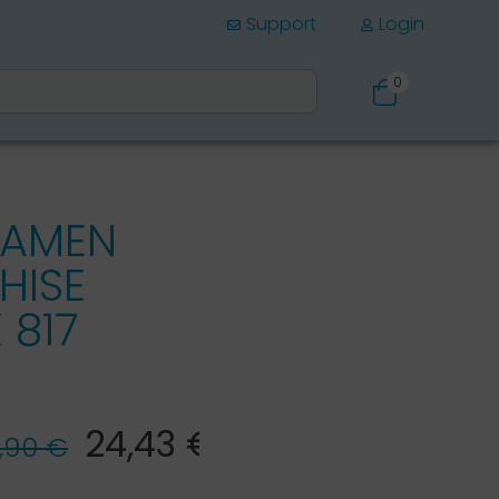
Support
Login
0
Schuhe
DAMEN
HISE
 817
24,43 €*
,90 €