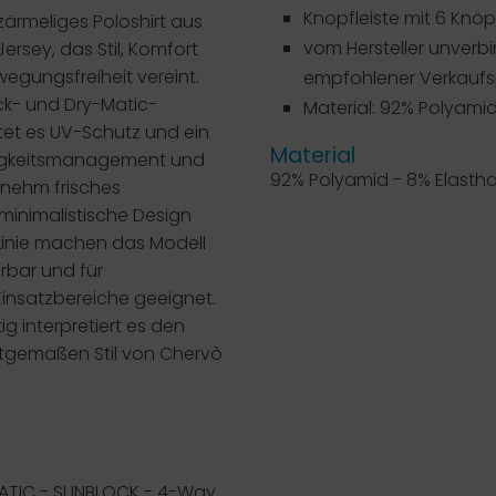
Knopfleiste mit 6 Knö
rzärmeliges Poloshirt aus
vom Hersteller unverbi
ersey, das Stil, Komfort
gungsfreiheit vereint.
empfohlener Verkaufsp
ck- und Dry-Matic-
Material: 92% Polyami
tet es UV-Schutz und ein
Material
tigkeitsmanagement und
92% Polyamid - 8% Elasth
enehm frisches
minimalistische Design
Linie machen das Modell
erbar und für
Einsatzbereiche geeignet.
tig interpretiert es den
itgemäßen Stil von Chervò
ATIC - SUNBLOCK - 4-Way