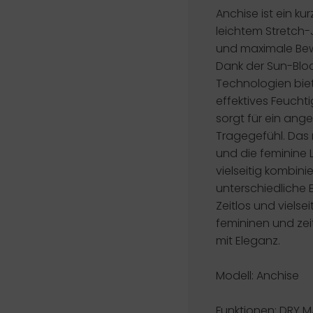
Anchise ist ein ku
leichtem Stretch-J
und maximale Bewe
Dank der Sun-Blo
Technologien bie
effektives Feuch
sorgt für ein ang
Tragegefühl. Das 
und die feminine 
vielseitig kombini
unterschiedliche 
Zeitlos und vielsei
femininen und ze
mit Eleganz.
Modell: Anchise
Funktionen:
DRY M