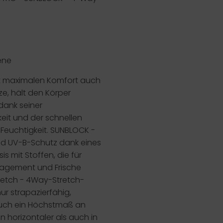
ene
t maximalen Komfort auch
ze, hält den Körper
dank seiner
eit und der schnellen
Feuchtigkeit.
SUNBLOCK
-
nd UV-B-Schutz dank eines
sis mit Stoffen, die für
agement und Frische
retch
- 4Way-Stretch-
nur strapazierfähig,
uch ein Höchstmaß an
 in horizontaler als auch in