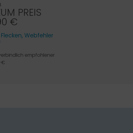
.
ZUM PREIS
90 €
e Flecken, Webfehler
s
verbindlich empfohlener
,-€