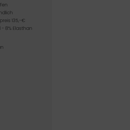
pfen
ndlich
reis 135,-€
d - 8% Elasthan
an