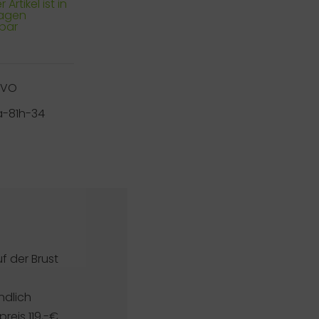
 Artikel ist in
Tagen
rbar
RVO
a-81h-34
f der Brust
ndlich
reis 119,-€