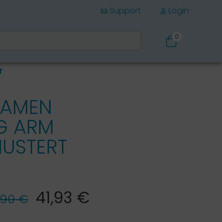
Support
Login
0
Schuhe
T
DAMEN
G ARM
MUSTERT
41,93 €*
,90 €