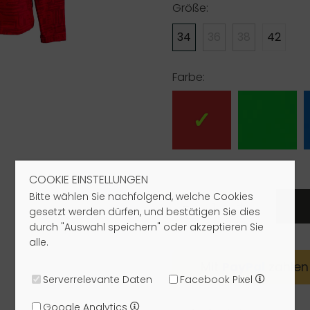
Größe:
34
36
38
42
Farbe:
COOKIE EINSTELLUNGEN
Bitte wählen Sie nachfolgend, welche Cookies
-
+
gesetzt werden dürfen, und bestätigen Sie dies
durch "Auswahl speichern" oder akzeptieren Sie
alle.
Mit
Pay
Pal
zahlen
Serverrelevante Daten
Facebook Pixel
Google Analytics