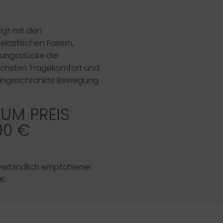
igt mit den
n elastischen Fasern,
dungsstücke der
öchsten Tragekomfort und
 uneingeschränkte Bewegung
ZUM PREIS
90 €
verbindlich empfohlener
-€