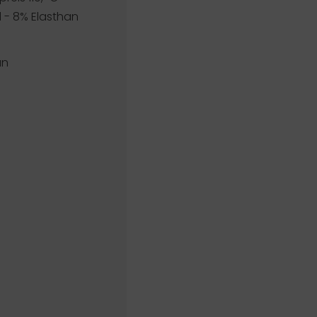
d - 8% Elasthan
an