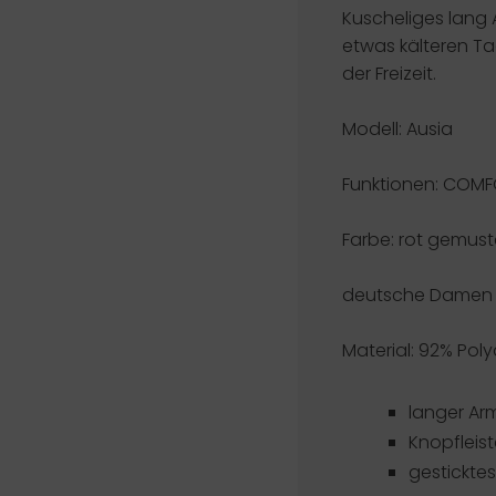
Kuscheliges lang 
etwas kälteren Ta
der Freizeit.
Modell: Ausia
Funktionen:
COMF
Farbe: rot gemuste
deutsche Damen 
Material: 92% Pol
langer Ar
Knopfleis
gestickte