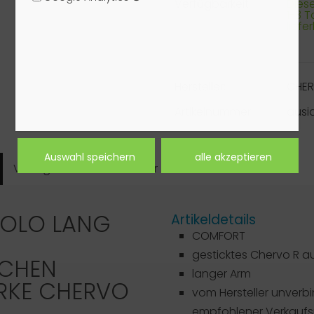
Verfügbarkeit:
Dieser
1-3 
liefe
Hersteller:
CHE
Artikelnummer:
ausi
Verfügbarkeit
Hersteller
OLO LANG
Artikeldetails
COMFORT
gesticktes Chervo R au
SCHEN
langer Arm
RKE
CHERVO
vom Hersteller unverbi
empfohlener Verkaufsp