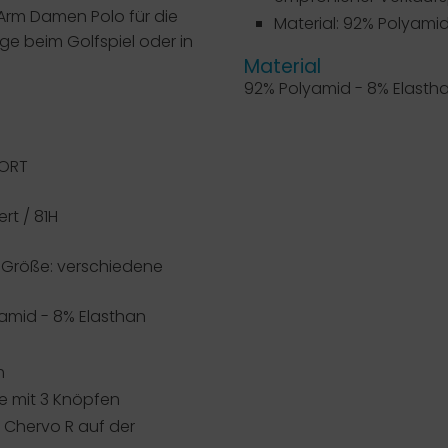
Arm Damen Polo für die
Material: 92% Polyami
ge beim Golfspiel oder in
Material
92% Polyamid - 8% Elasth
ORT
rt / 81H
Größe: verschiedene
yamid - 8% Elasthan
m
te mit 3 Knöpfen
s Chervo R auf der