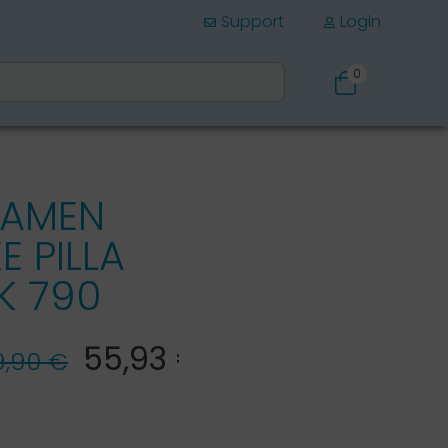
Support
Login
0
Schuhe
DAMEN
 PILLA
K 790
55,93 €*
9,90 €