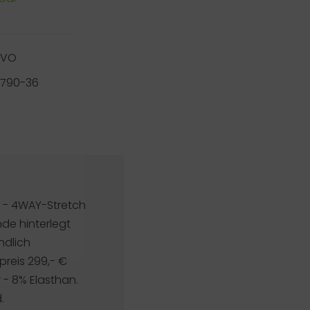
RVO
a-790-36
 - 4WAY-Stretch
nde hinterlegt
ndlich
reis 299,- €
 - 8% Elasthan.
.