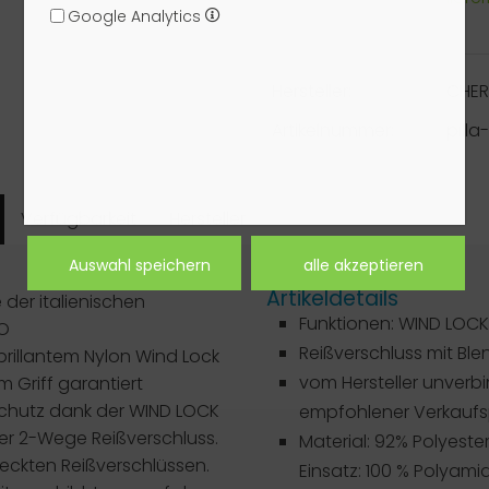
Google Analytics
Hersteller:
CHE
Artikelnummer:
pill
Verfügbarkeit
Hersteller
Artikeldetails
der italienischen
Funktionen: WIND LOCK
O
Reißverschluss mit Ble
rillantem Nylon Wind Lock
vom Hersteller unverbi
 Griff garantiert
chutz dank der WIND LOCK
empfohlener Verkaufsp
er 2-Wege Reißverschluss.
Material: 92% Polyester
eckten Reißverschlüssen.
Einsatz: 100 % Polyamid