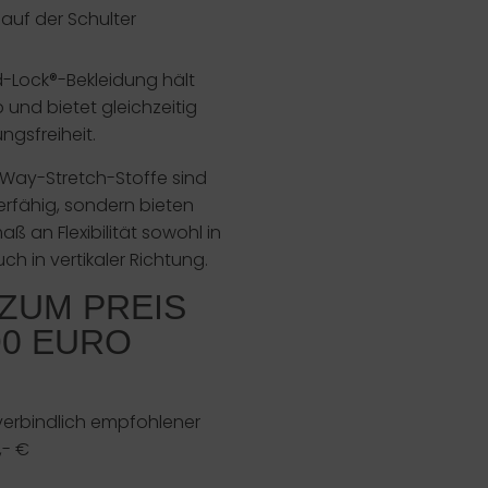
auf der Schulter
-Lock®-Bekleidung hält
 und bietet gleichzeitig
gsfreiheit.
Way-Stretch-Stoffe sind
erfähig, sondern bieten
ß an Flexibilität sowohl in
uch in vertikaler Richtung.
 ZUM PREIS
90 EURO
verbindlich empfohlener
,- €