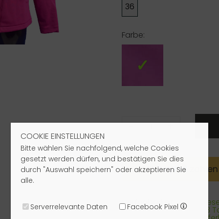
36
Farbe:
-
+
COOKIE EINSTELLUNGEN
Bitte wählen Sie nachfolgend, welche Cookies
gesetzt werden dürfen, und bestätigen Sie dies
Mit
Pay
Pal
zahlen
durch "Auswahl speichern" oder akzeptieren Sie
alle.
Verfügbarkeit:
Dieser
Serverrelevante Daten
Facebook Pixel
1-3 
liefe