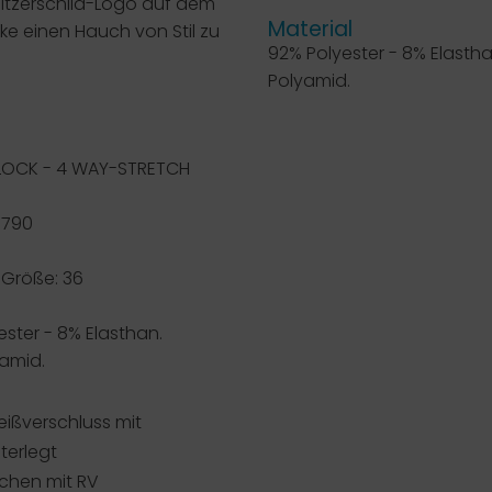
Glitzerschild-Logo auf dem
Material
ke einen Hauch von Stil zu
92% Polyester - 8% Elasthan
Polyamid.
LOCK - 4 WAY-STRETCH
 790
Größe: 36
ester - 8% Elasthan.
yamid.
ißverschluss mit
terlegt
schen mit RV