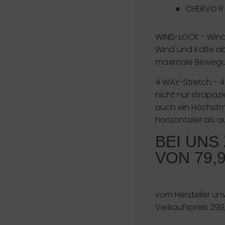
CHERVO R 
WIND-LOCK
- Wind
Wind und Kälte ab
maximale Bewegun
4 WAY-Stretch
- 4
nicht nur strapazi
auch ein Höchstma
horizontaler als a
BEI UNS
VON 79,
vom Hersteller un
Verkaufspreis 299