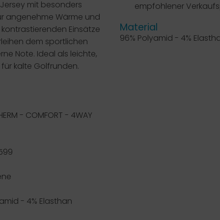
Jersey mit besonders
empfohlener Verkaufsp
 für angenehme Wärme und
Material
 kontrastierenden Einsätze
96% Polyamid - 4% Elasth
leihen dem sportlichen
e Note. Ideal als leichte,
 für kalte Golfrunden.
HERM - COMFORT - 4WAY
 599
ene
yamid - 4% Elasthan