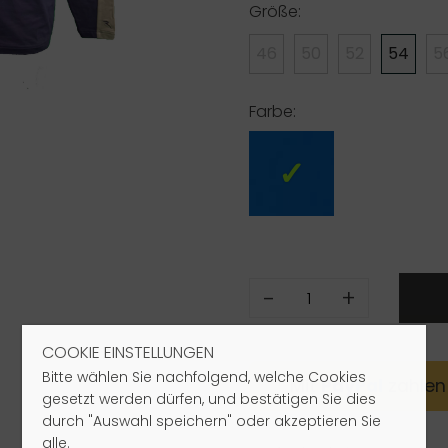
Größe:
46
50
52
54
5
Farbe:
-
+
COOKIE EINSTELLUNGEN
Bitte wählen Sie nachfolgend, welche Cookies
Mit
Pay
Pal
zahlen
gesetzt werden dürfen, und bestätigen Sie dies
durch "Auswahl speichern" oder akzeptieren Sie
alle.