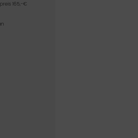
reis 165,-€
an