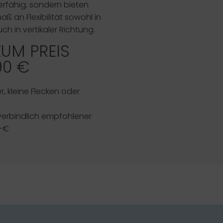
erfähig, sondern bieten
ß an Flexibilität sowohl in
uch in vertikaler Richtung.
ZUM PREIS
90 €
, kleine Flecken oder
verbindlich empfohlener
,-€