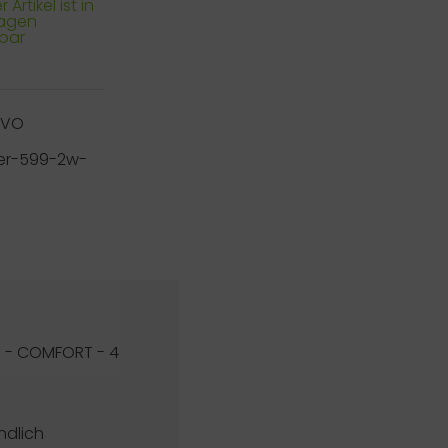
 Artikel ist in
Tagen
rbar
RVO
ner-599-2w-
M - COMFORT - 4
ndlich