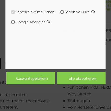
Verfügbarkeit:
Dieser
1-3 
liefe
Serverrelevante Daten
Facebook Pixel
Google Analytics
Hersteller:
CHE
Artikelnummer:
trai
54
Verfügbarkeit
Hersteller
Artikeldetails
r italienischen Golfmarke
Funktionen: PRO THER
Way Stretch
oyer mit halbem
Stehkragen
nd Pro-Therm-Technologie.
ürstetem,
vom Hersteller unverbi