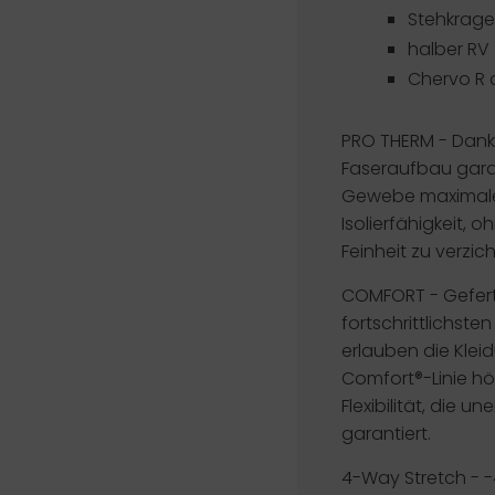
Stehkrag
halber RV
Chervo R 
PRO THERM -
Dank
Faseraufbau gara
Gewebe maximale
Isolierfähigkeit, o
Feinheit zu verzic
COMFORT -
Gefert
fortschrittlichste
erlauben die Klei
Comfort®-Linie h
Flexibilität, die
garantiert.
4-Way Stretch
- -