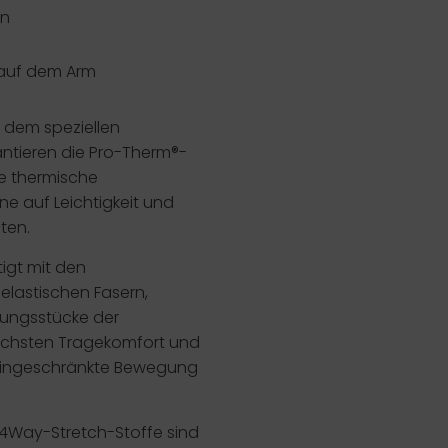
en
auf dem Arm
 dem speziellen
ntieren die Pro-Therm®-
 thermische
hne auf Leichtigkeit und
hten.
igt mit den
n elastischen Fasern,
dungsstücke der
öchsten Tragekomfort und
 uneingeschränkte Bewegung
4Way-Stretch-Stoffe sind