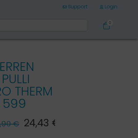
Support
Login
0
Schuhe
ERREN
PULLI
RO THERM
 599
24,43 €*
,90 €