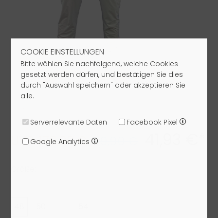
COOKIE EINSTELLUNGEN
Bitte wählen Sie nachfolgend, welche Cookies
gesetzt werden dürfen, und bestätigen Sie dies
durch "Auswahl speichern" oder akzeptieren Sie
alle.
Serverrelevante Daten
Facebook Pixel
41,93 €*
UVP: 179,00 €
59,90 €
Google Analytics
Größe:
48
50
52
54
56