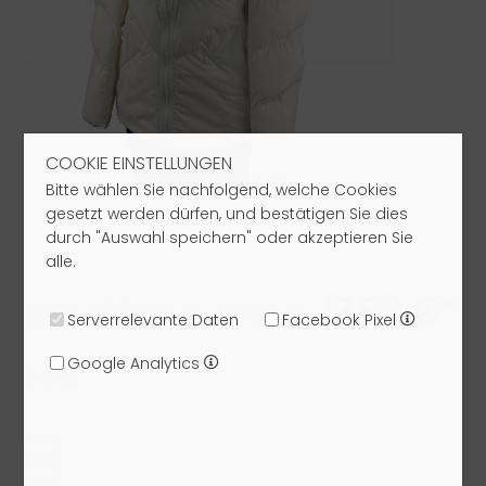
COOKIE EINSTELLUNGEN
Bitte wählen Sie nachfolgend, welche Cookies
gesetzt werden dürfen, und bestätigen Sie dies
durch "Auswahl speichern" oder akzeptieren Sie
alle.
13,93 €*
UVP: 299,00 €
19,90 €
Serverrelevante Daten
Facebook Pixel
Google Analytics
Größe:
36